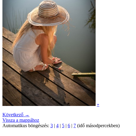
»
Következő →
Vissza a mappához
Automatikus böngészés:
3
|
4
|
5
|
6
|
7
(idő másodpercekben)