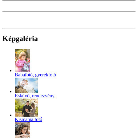
Képgaléria
Babafotó, gyerekfotó
Esküvő, rendezvény
Kismama fotó