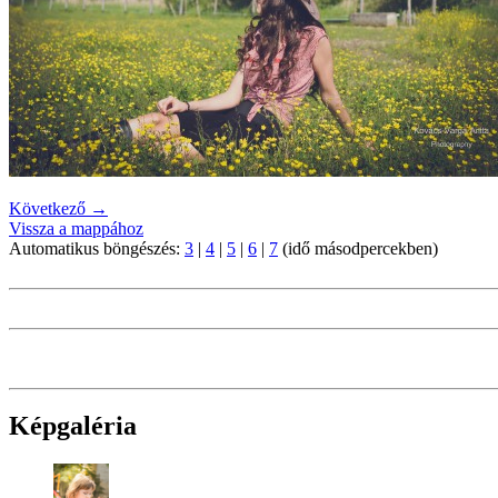
Következő →
Vissza a mappához
Automatikus böngészés:
3
|
4
|
5
|
6
|
7
(idő másodpercekben)
Képgaléria