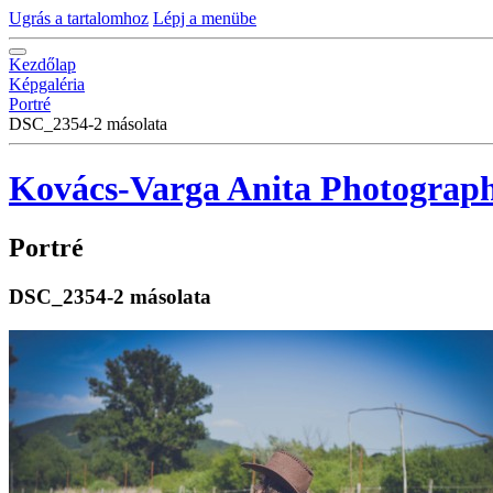
Ugrás a tartalomhoz
Lépj a menübe
Kezdőlap
Képgaléria
Portré
DSC_2354-2 másolata
Kovács-Varga Anita Photograp
Portré
DSC_2354-2 másolata