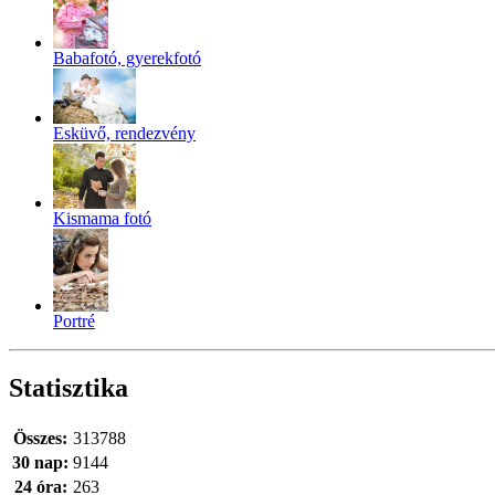
Babafotó, gyerekfotó
Esküvő, rendezvény
Kismama fotó
Portré
Statisztika
Összes:
313788
30 nap:
9144
24 óra:
263