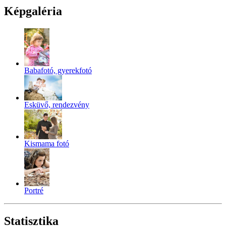
Képgaléria
Babafotó, gyerekfotó
Esküvő, rendezvény
Kismama fotó
Portré
Statisztika