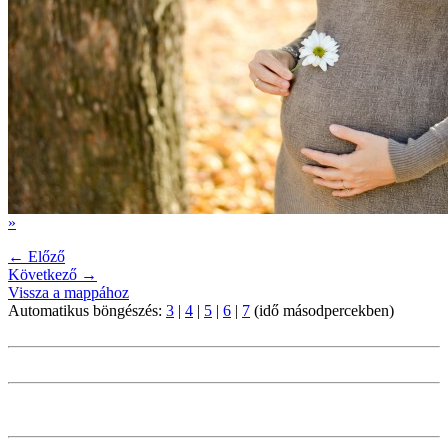
»
← Előző
Következő →
Vissza a mappához
Automatikus böngészés:
3
|
4
|
5
|
6
|
7
(idő másodpercekben)