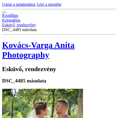
Ugrás a tartalomhoz
Lépj a menübe
Kezdőlap
Képgaléria
Esküvő, rendezvény
DSC_4485 másolata
Kovács-Varga Anita
Photography
Esküvő, rendezvény
DSC_4485 másolata