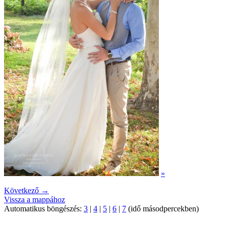
»
Következő →
Vissza a mappához
Automatikus böngészés:
3
|
4
|
5
|
6
|
7
(idő másodpercekben)