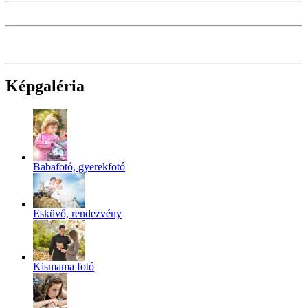
Képgaléria
Babafotó, gyerekfotó
Esküvő, rendezvény
Kismama fotó