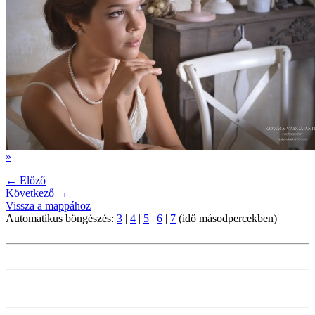
»
← Előző
Következő →
Vissza a mappához
Automatikus böngészés:
3
|
4
|
5
|
6
|
7
(idő másodpercekben)