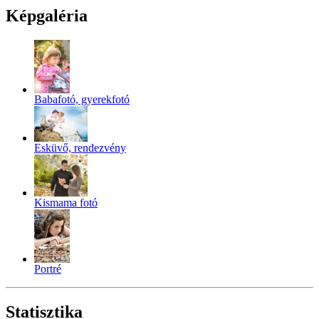
Képgaléria
Babafotó, gyerekfotó
Esküvő, rendezvény
Kismama fotó
Portré
Statisztika