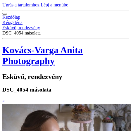
Ugrás a tartalomhoz
Lépj a menübe
Kezdőlap
Képgaléria
Esküvő, rendezvény
DSC_4054 másolata
Kovács-Varga Anita
Photography
Esküvő, rendezvény
DSC_4054 másolata
«