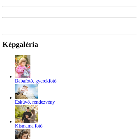
Képgaléria
Babafotó, gyerekfotó
Esküvő, rendezvény
Kismama fotó