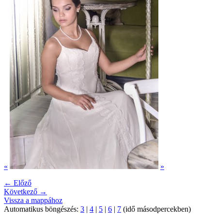
«
»
← Előző
Következő →
Vissza a mappához
Automatikus böngészés:
3
|
4
|
5
|
6
|
7
(idő másodpercekben)