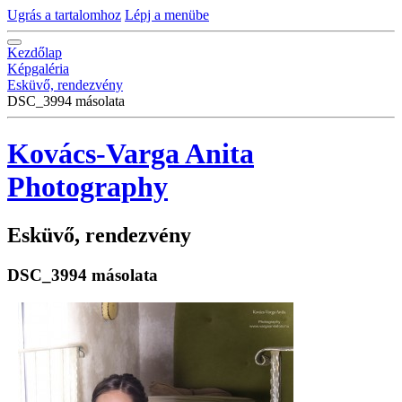
Ugrás a tartalomhoz
Lépj a menübe
Kezdőlap
Képgaléria
Esküvő, rendezvény
DSC_3994 másolata
Kovács-Varga Anita
Photography
Esküvő, rendezvény
DSC_3994 másolata