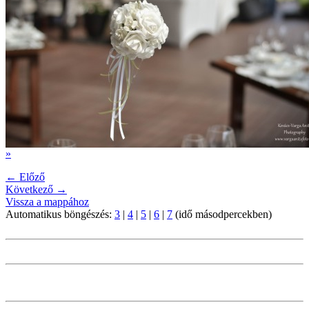
»
← Előző
Következő →
Vissza a mappához
Automatikus böngészés:
3
|
4
|
5
|
6
|
7
(idő másodpercekben)