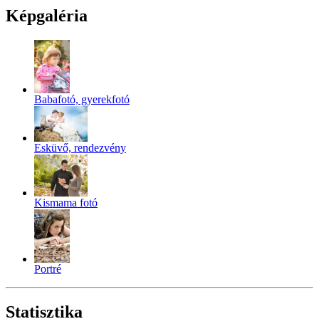
Képgaléria
Babafotó, gyerekfotó
Esküvő, rendezvény
Kismama fotó
Portré
Statisztika